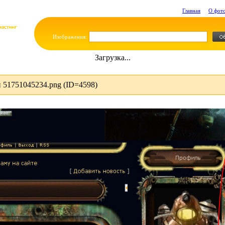
Главная
О фот
Изображения:
Загрузка...
 51751045234.png (ID=4598)