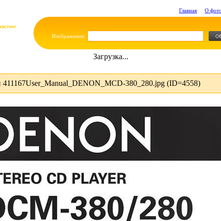
Главная
О фот
Изображения:
Загрузка...
и 411167User_Manual_DENON_MCD-380_280.jpg (ID=4558)