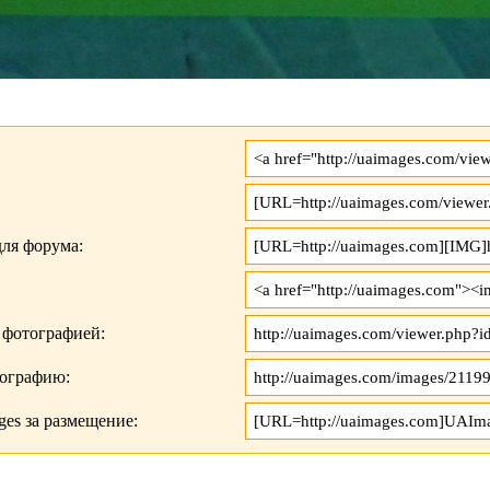
ля форума:
 фотографией:
тографию:
es за размещение: