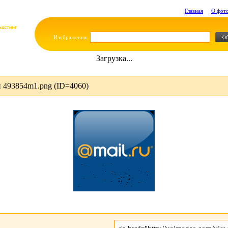
Главная
О фот
Изображения:
Загрузка...
 493854m1.png (ID=4060)