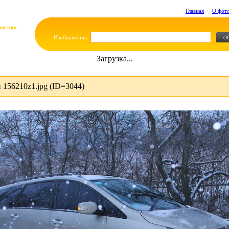
Главная
О фот
Изображения:
Загрузка...
156210z1.jpg (ID=3044)