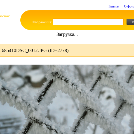
Главная
О фот
Изображения:
Загрузка...
 685410DSC_0012.JPG (ID=2778)