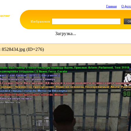
Главная
О фот
Изображения:
Загрузка...
8528434.jpg (ID=276)