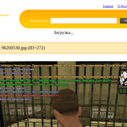
Главная
О фот
Изображения:
Загрузка...
96200530.jpg (ID=272)