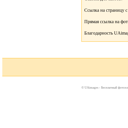
Ссылка на страницу с
Прямая ссылка на фо
Благодарность UAimag
© UAimages - Бесплатный фотох