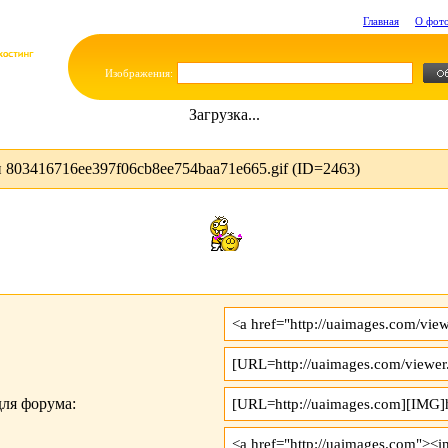
Главная
О фот
Изображения:
Загрузка...
803416716ee397f06cb8ee754baa71e665.gif (ID=2463)
ля форума: