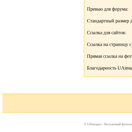
Превью для форума:
Стандартный размер д
Ссылка для сайтов:
Ссылка на страницу с
Прямая ссылка на фо
Благодарность UAimag
© UAimages - Бесплатный фотох