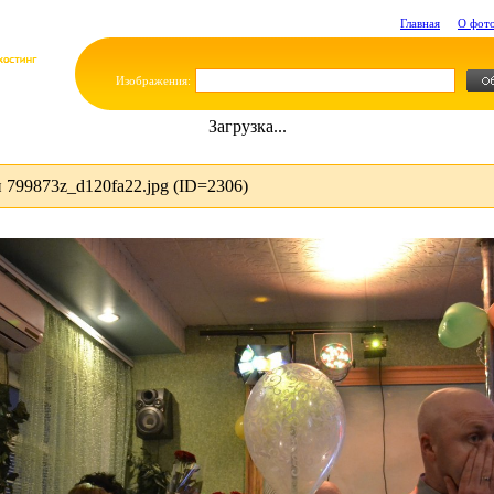
Главная
О фот
Изображения:
Загрузка...
799873z_d120fa22.jpg (ID=2306)