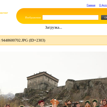
Главная
О фот
Изображения:
Загрузка...
 9448600702.JPG (ID=2303)