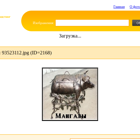
Главная
О фот
Изображения:
Загрузка...
93523112.jpg (ID=2168)