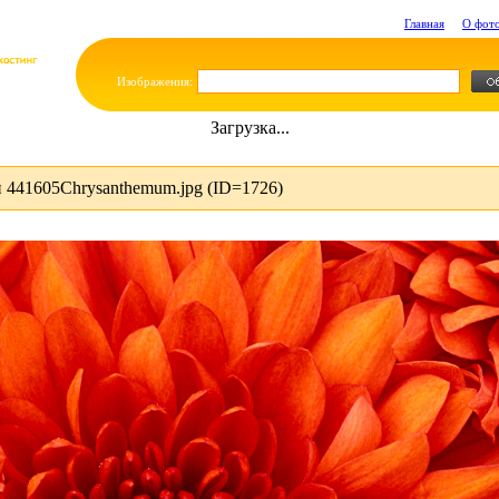
Главная
О фот
Изображения:
Загрузка...
 441605Chrysanthemum.jpg (ID=1726)