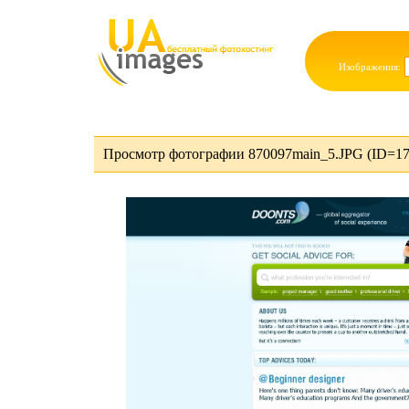
Изображения:
Просмотр фотографии 870097main_5.JPG (ID=17