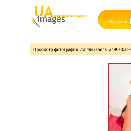
Изображения:
Просмотр фотографии 75849e2abd4a12496ef0ac02