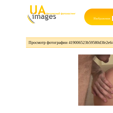
Изображения:
Просмотр фотографии 419006523b59580d3fe2e64