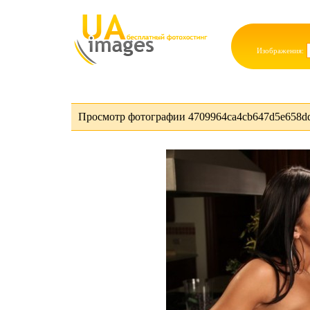
Изображения:
Просмотр фотографии 4709964ca4cb647d5e658dde