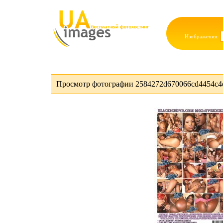
Изображения:
Просмотр фотографии 2584272d670066cd4454c4e