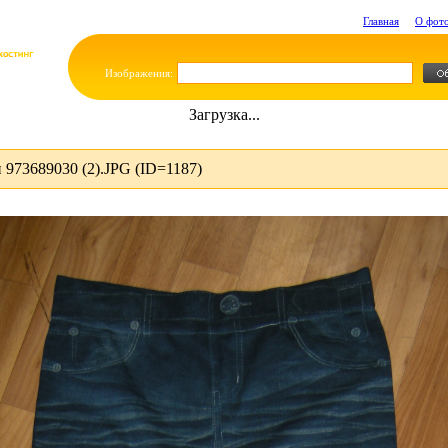
Главная
О фот
Изображения:
Загрузка...
973689030 (2).JPG (ID=1187)