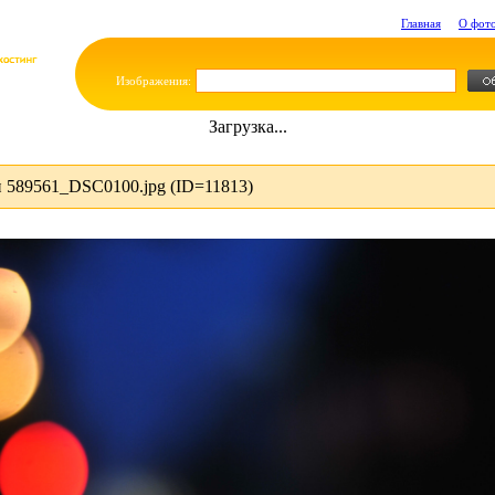
Главная
О фот
Изображения:
Загрузка...
 589561_DSC0100.jpg (ID=11813)