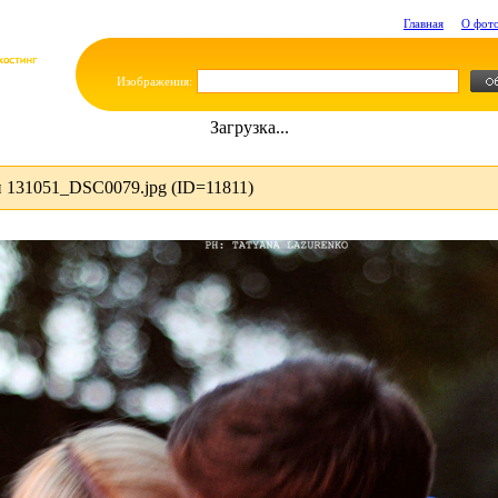
Главная
О фот
Изображения:
Загрузка...
 131051_DSC0079.jpg (ID=11811)