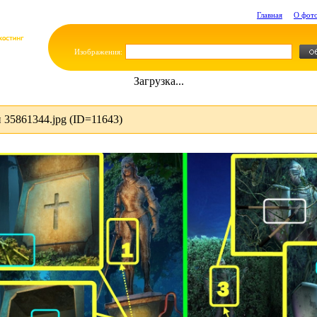
Главная
О фот
Изображения:
Загрузка...
35861344.jpg (ID=11643)