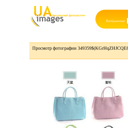
Изображения:
Просмотр фотографии 349359$(KGrHqZHJCQE8