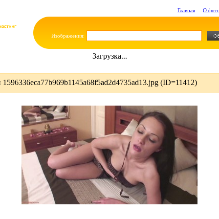
Главная
О фот
Изображения:
Загрузка...
1596336eca77b969b1145a68f5ad2d4735ad13.jpg (ID=11412)