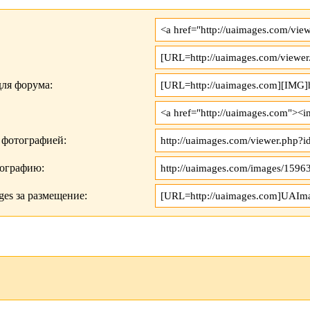
ля форума:
 фотографией:
тографию:
es за размещение: