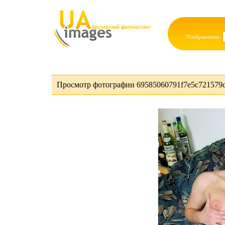
Изображения:
Просмотр фотографии 69585060791f7e5c721579c3