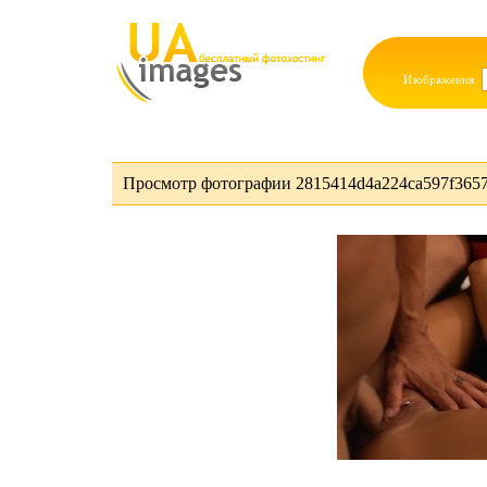
Изображения:
Просмотр фотографии 2815414d4a224ca597f3657