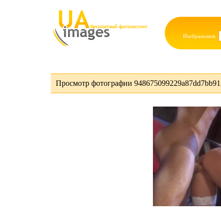
Изображения:
Просмотр фотографии 948675099229a87dd7bb913