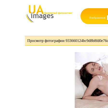
Изображения:
Просмотр фотографии 933660124bc9d8b8fd0e76c