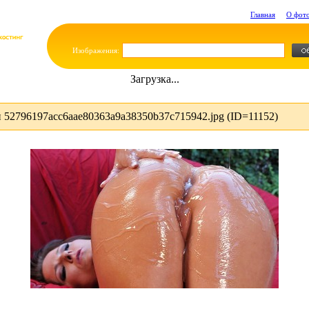
Главная
О фот
Изображения:
Загрузка...
52796197acc6aae80363a9a38350b37c715942.jpg (ID=11152)