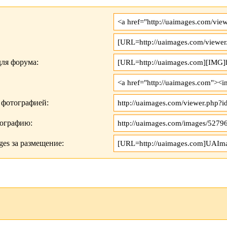
ля форума:
 фотографией:
тографию:
es за размещение: