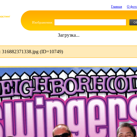
Главная
О фот
Изображения:
Загрузка...
316882371338.jpg (ID=10749)