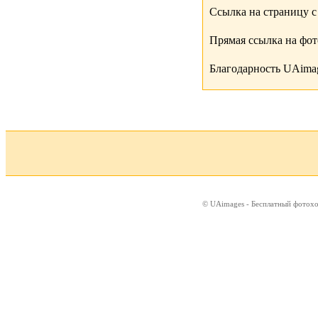
Ссылка на страницу с
Прямая ссылка на фо
Благодарность UAimag
© UAimages - Бесплатный фотох