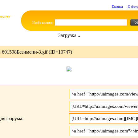
Главная
О фот
Изображения:
Загрузка...
601598Безимени-3.gif (ID=10747)
ля форума: