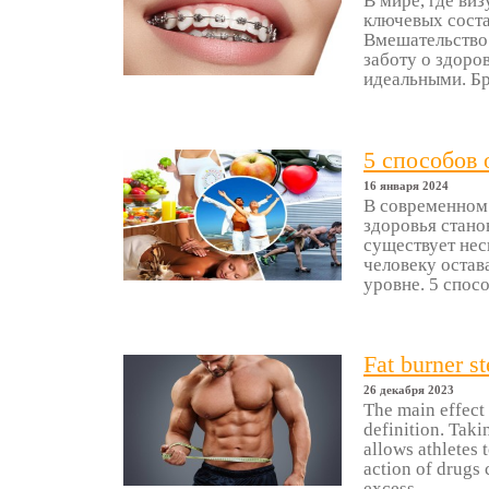
В мире, где ви
ключевых соста
Вмешательство 
заботу о здоро
идеальными. Бре
5 способов 
16 января 2024
В современном 
здоровья стано
существует нес
человеку остав
уровне. 5 спосо
Fat burner st
26 декабря 2023
The main effect
definition. Taki
allows athletes 
action of drugs 
excess ...