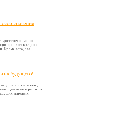
способ спасения
ет достаточно много
ация крови от вредных
и. Кроме того, это
огия будущего!
ые услуги по лечению,
лемы с деснами и ротовой
 ведущих мировых