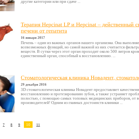
другие категории или при сдаче ...
Терапия Hepcinat LP и Hepcinat – действенный 
печени от гепатита
16 января 2017
Печень – один из важных органов нашего организма. Она выполня
всевозможных функций, но самой важной из них считается фильтр
веществ. В сутки через этот орган проходит около 500 литров кров
единственный орган, способный к восстановлению. ...
Стоматологическая клиника Новадент, стоматол
29 декабря 2016
3D стоматологическая клиника Новадент предоставляет качественн
восстановлению и протезированию зубов, а также устраняет проб
полостью, с помощью самых топовых медицинских приборов, от
производителей! Одним из главных достоинств клиники ...
10
7
8
9
11