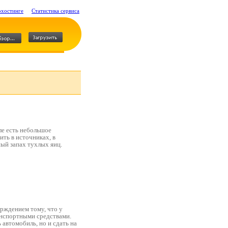
охостинге
Статистика сервиса
ле есть небольшое
ть в источниках, в
ый запах тухлых яиц.
ерждением тому, что у
анспортными средствами.
 автомобиль, но и сдать на