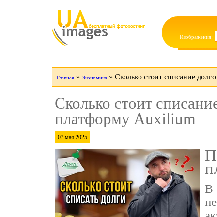
Изображения:
»
»
Сколько стоит списание долго
Главная
Экономика
Сколько стоит списание
платформу Auxilium
07 мая 2025
П
п
В 
не
ак