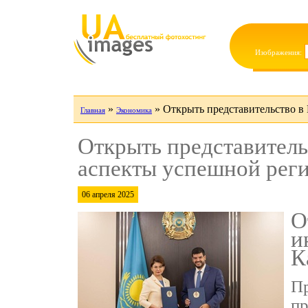
Изображения:
»
»
Открыть представительство в
Главная
Экономика
Открыть представитель
аспекты успешной рег
06 апреля 2025
О
и
К
Пр
пр