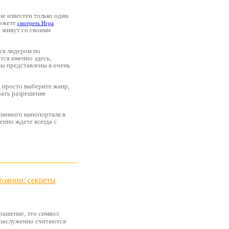
не известен только один
можете
смотреть Игра
о живут со своими
ся лидером по
тся именно здесь,
ны представлены в очень
, просто выберите жанр,
рать разрешение
азанного кинопортала в
енно ждете всегда с
тоянии: секреты
рашение, это символ
ы заслуженно считаются