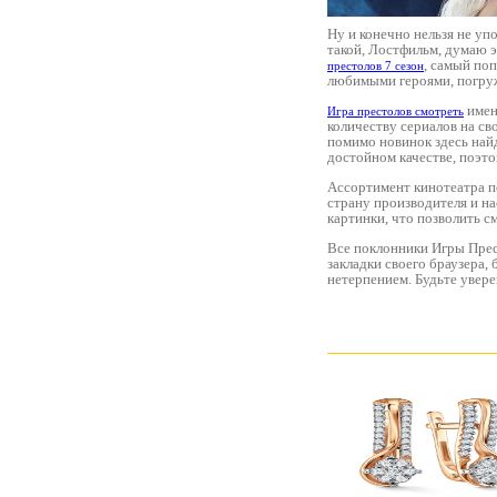
Ну и конечно нельзя не уп
такой, Лостфильм, думаю э
, самый по
престолов 7 сезон
любимыми героями, погруж
имен
Игра престолов смотреть
количеству сериалов на с
помимо новинок здесь най
достойном качестве, поэто
Ассортимент кинотеатра по
страну производителя и на
картинки, что позволить с
Все поклонники Игры Прест
закладки своего браузера,
нетерпением. Будьте увере