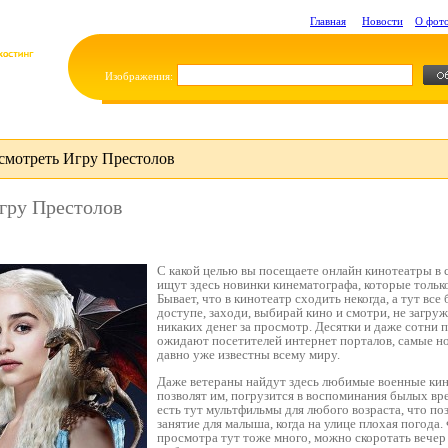
Главная
Новости
О фот
Изображения:
смотреть Игру Престолов
гру Престолов
С какой целью вы посещаете онлайн кинотеатры в
ищут здесь новинки кинематографа, которые только
Бывает, что в кинотеатр сходить некогда, а тут все
доступе, заходи, выбирай кино и смотри, не загруж
никаких денег за просмотр. Десятки и даже сотн
ожидают посетителей интернет порталов, самые но
давно уже известны всему миру.
Даже ветераны найдут здесь любимые военные ки
позволят им, погрузится в воспоминания былых вре
есть тут мультфильмы для любого возраста, что по
занятие для малыша, когда на улице плохая погода
просмотра тут тоже много, можно скоротать вечер