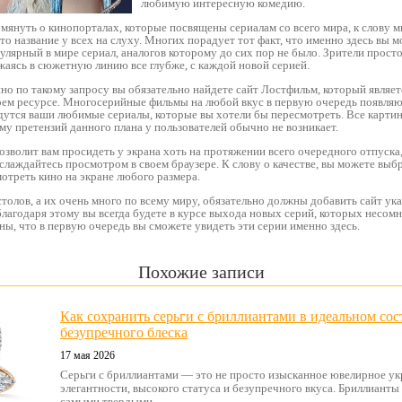
любимую интересную комедию.
омянуть о кинопорталах, которые посвящены сериалам со всего мира, к слову м
то название у всех на слуху. Многих порадует тот факт, что именно здесь вы 
пулярный в мире сериал, аналогов которому до сих пор не было. Зрители прост
аясь в сюжетную линию все глубже, с каждой новой серией.
но по такому запросу вы обязательно найдете сайт Лостфильм, который являет
воем ресурсе. Многосерийные фильмы на любой вкус в первую очередь появляю
дутся ваши любимые сериалы, которые вы хотели бы пересмотреть. Все карти
му претензий данного плана у пользователей обычно не возникает.
зволит вам просидеть у экрана хоть на протяжении всего очередного отпуска
слаждайтесь просмотром в своем браузере. К слову о качестве, вы можете выб
мотреть кино на экране любого размера.
олов, а их очень много по всему миру, обязательно должны добавить сайт ук
 благодаря этому вы всегда будете в курсе выхода новых серий, которых несомн
ны, что в первую очередь вы сможете увидеть эти серии именно здесь.
Похожие записи
Как сохранить серьги с бриллиантами в идеальном сос
безупречного блеска
17 мая 2026
Серьги с бриллиантами — это не просто изысканное ювелирное ук
элегантности, высокого статуса и безупречного вкуса. Бриллиант
самыми твердыми ...