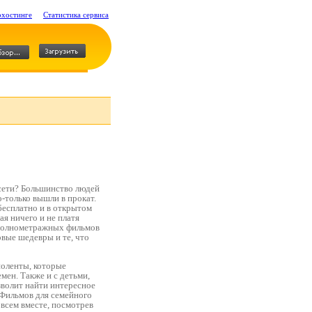
охостинге
Статистика сервиса
 сети? Большинство людей
-только вышли в прокат.
 бесплатно и в открытом
ая ничего и не платя
и полнометражных фильмов
вые шедевры и те, что
ноленты, которые
мен. Также и с детьми,
зволит найти интересное
. Фильмов для семейного
 всем вместе, посмотрев