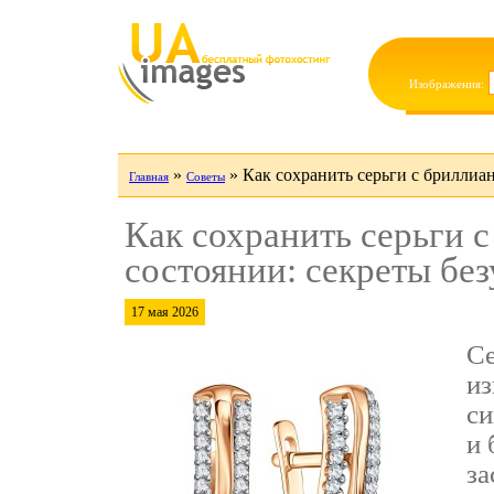
Изображения:
»
»
Как сохранить серьги с бриллиа
Главная
Советы
Как сохранить серьги 
состоянии: секреты бе
17 мая 2026
Се
из
си
и 
за