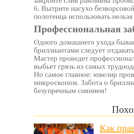
закройте слив раковины пробк
Вытрите насухо безворсовой
полотенца использовать нельз
Профессиональная за
Одного домашнего ухода бывает
бриллиантами следует отдават
Мастер проведет профессионал
выбьет грязь из самых труднод
Но самое главное: ювелир про
микроскопом. Забота о бриллиа
безупречным сиянием!
Похо
Как пра