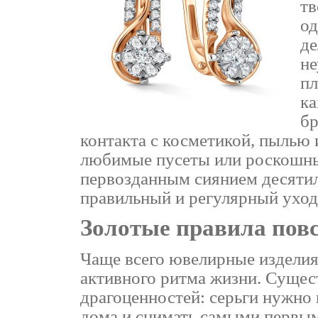
тв
од
де
не
пл
ка
бр
контакта с косметикой, пылью
любимые пусеты или роскошные
первозданным сиянием десятил
правильный и регулярный уход
Золотые правила пов
Чаще всего ювелирные изделия 
активного ритма жизни. Сущес
драгоценностей: серьги нужно 
дома и снимать самыми первым