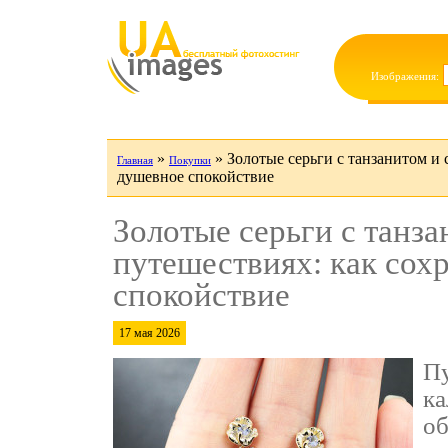
Изображения:
»
»
Золотые серьги с танзанитом и 
Главная
Покупки
душевное спокойствие
Золотые серьги с танза
путешествиях: как сох
спокойствие
17 мая 2026
Пу
ка
об