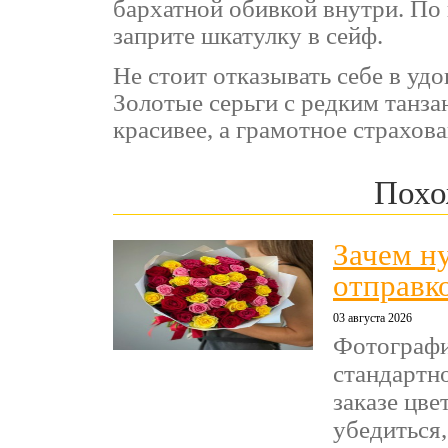
бархатной обивкой внутри. По
заприте шкатулку в сейф.
Не стоит отказывать себе в удо
Золотые серьги с редким танз
красивее, а грамотное страхов
Похо
Зачем н
отправк
03 августа 2026
Фотографи
стандартн
заказе цве
убедиться