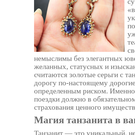
су
«в
ук
по
уж
те
св
немыслимы без элегантных юв
желанных, статусных и изыска
считаются золотые серьги с та
дорогу по-настоящему дорогие
определенным риском. Именно
поездки должно в обязательно
страхования ценного имуществ
Магия танзанита в в
Танзанит — это уникальный, н