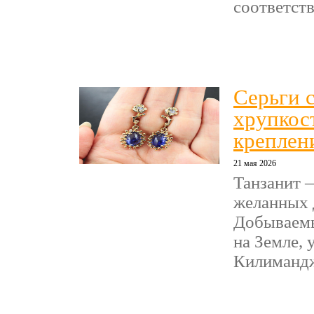
соответству
Серьги с
хрупкос
креплен
21 мая 2026
Танзанит 
желанных 
Добываемы
на Земле,
Килиманджа