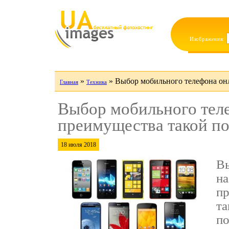
Изображения:
»
»
Выбор мобильного телефона он
Главная
Техника
Выбор мобильного тел
преимущества такой п
18 июля 2018
Вы
на
пр
та
по