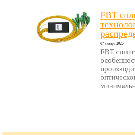
FBT спл
техноло
распред
07 января 2026
FBT сплит
особеннос
производи
оптическог
минимальны