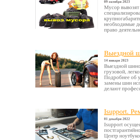
09 октября 2023
Мусор вывозят
специализирова
крупногабаритн
необходимые до
право деятельно
Выездной ш
14 января 2023
Выездной шино
грузовой, легк
Подробнее об ус
замены шин ис
делают професс
Isupport. Р
01 декабря 2022
Isupport осуще
постгарантийно
Центр ноутбуко