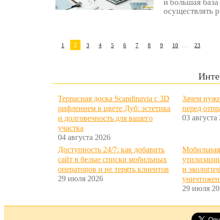
и большая база
осуществлять р
2
…
1
3
4
5
6
7
8
9
10
23
Инте
Террасная доска Scandinavia с 3D
Зачем нужн
рифлением в цвете Дуб: эстетика
перед отп
03 августа
и долговечность для вашего
участка
04 августа 2026
Доступность 24/7: как добавить
Мобильная
сайт в белые списки мобильных
утилизации
операторов и не терять клиентов
и экологич
29 июля 2026
уничтожен
29 июля 20