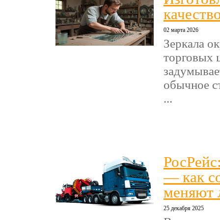
качество
02 марта 2026
Зеркала о
торговых 
задумывае
обычное ст
...
РосРейс
— как с
меняют 
25 декабря 2025