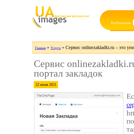
Изображения:
»
»
Сервис onlinezakladki.ru – это 
Главная
Услуги
Сервис onlinezakladki.
портал закладок
22 июня 2021
Ес
се
ht
по
та