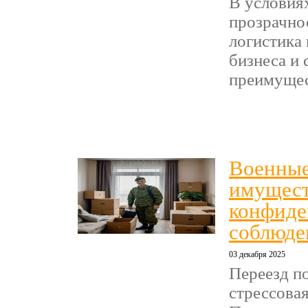
В условия
прозрачнос
логистика
бизнеса и
преимущест
Военные
имущест
конфиде
соблюде
03 декабря 2025
Переезд п
стрессова