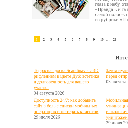
глаза к небу, о
«Правда», и та
самой полосе, 
из рубрики «Пар
1
…
2
3
4
5
6
7
8
9
10
21
Инте
Террасная доска Scandinavia с 3D
Зачем нужн
рифлением в цвете Дуб: эстетика
перед отп
03 августа
и долговечность для вашего
участка
04 августа 2026
Доступность 24/7: как добавить
Мобильная
сайт в белые списки мобильных
утилизации
операторов и не терять клиентов
и экологич
29 июля 2026
уничтожен
29 июля 20