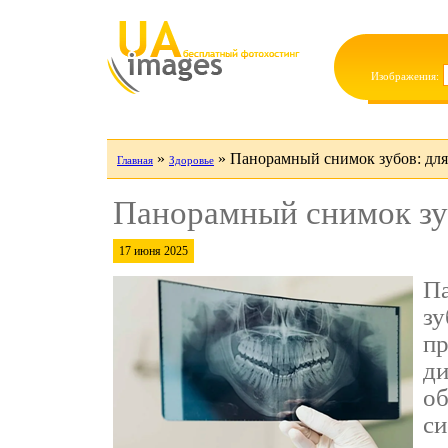
Изображения:
»
»
Панорамный снимок зубов: для
Главная
Здоровье
Панорамный снимок зуб
17 июня 2025
Па
зу
пр
ди
об
си