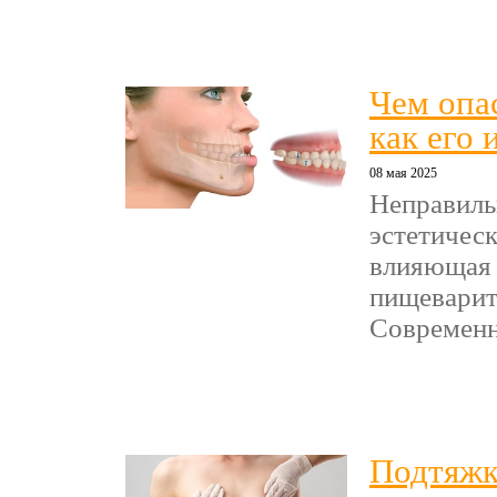
Чем опа
как его 
08 мая 2025
Неправиль
эстетическ
влияющая н
пищеварит
Современна
Подтяжка