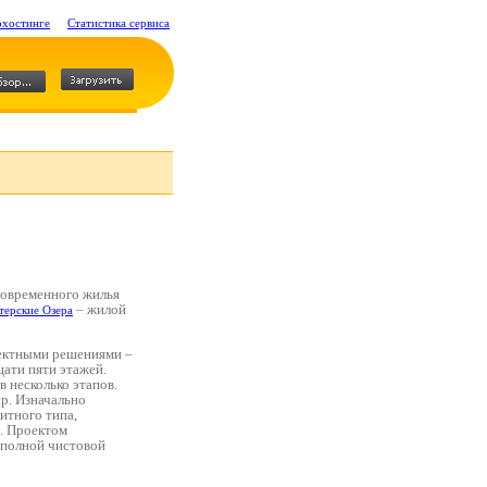
охостинге
Статистика сервиса
современного жилья
– жилой
ерские Озера
ектными решениями –
цати пяти этажей.
 несколько этапов.
р. Изначально
итного типа,
р. Проектом
 полной чистовой