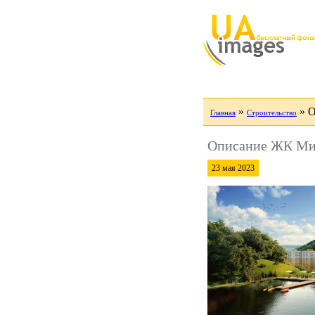
»
»
О
Главная
Строительство
Описание ЖК Ми
23 мая 2023