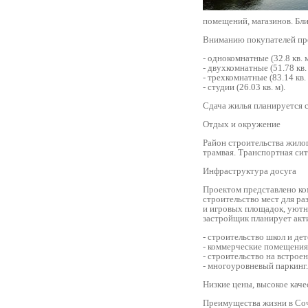
помещений, магазинов. Бл
Вниманию покупателей пр
- однокомнатные (32.8 кв. м
- двухкомнатные (51.78 кв. 
- трехкомнатные (83.14 кв. 
- студии (26.03 кв. м).
Сдача жилья планируется 
Отдых и окружение
Район строительства жило
трамвая. Транспортная си
Инфраструктура досуга
Проектом представлено ко
строительство мест для ра
и игровых площадок, уютн
застройщик планирует акт
- строительство школ и дет
- коммерческие помещения
- строительство на встро
- многоуровневый паркинг.
Низкие цены, высокое каче
Преимущества жизни в Со