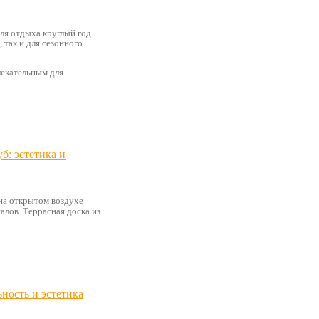
ля отдыха круглый год.
 так и для сезонного
лекательным для
б: эстетика и
на открытом воздухе
ов. Террасная доска из ...
ность и эстетика