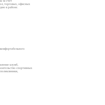
ы за счет
кол, торговых, офисных
цию в районе.
о комфортабельного
мление клумб,
троительство спортивных
 поликлиники,