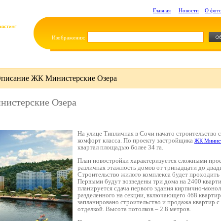
Главная
Новости
О фот
Изображения:
писание ЖК Министерские Озера
нистерские Озера
На улице Типличная в Сочи начато строительство 
комфорт класса. По проекту застройщика
ЖК Минист
квартал площадью более 34 га.
План новостройки характеризуется сложными про
различная этажность домов от тринадцати до двад
Строительство жилого комплекса будет проходить в
Первыми будут возведены три дома на 2400 кварти
планируется сдача первого здания кирпично-монол
разделенного на секции, включающего 468 кварти
запланировано строительство и продажа квартир с
отделкой. Высота потолков – 2.8 метров.