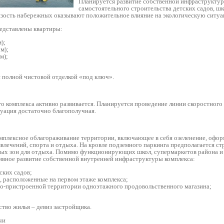
Планируется развитие собственной инфраструктур
самостоятельного строительства детских садов, ш
изость набережных оказывают положительное влияние на экологическую ситуа
едставлены квартиры:
);
м);
м);
с полной чистовой отделкой «под ключ».
го комплекса активно развивается. Планируется проведение линии скоростног
туация достаточно благополучная.
мплексное облагораживание территории, включающее в себя озеленение, офор
звлечений, спорта и отдыха. На кровле подземного паркинга предполагается с
ых зон для отдыха. Помимо функционирующих школ, супермаркетов района и
ивное развитие собственной внутренней инфраструктуры комплекса:
ских садов;
, расположенные на первом этаже комплекса;
ено-пристроенной территории одноэтажного продовольственного магазина;
ство жилья – девиз застройщика.
чи