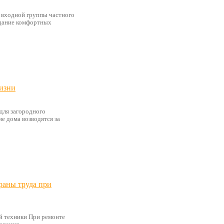
 входной группы частного
здание комфортных
изни
для загородного
е дома возводятся за
храны труда при
й техники При ремонте